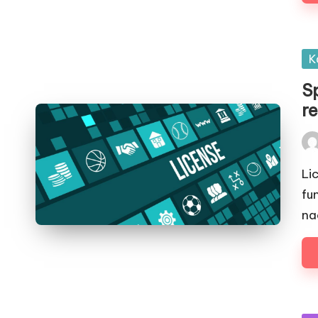
Po
K
in
Sp
r
Pos
by
Li
fu
na