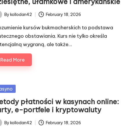
ziesiętne, ułamkowe i amerykańskie
By
kollodan42
February 18, 2026
ted
ozumienie kursów bukmacherskich to podstawa
utecznego obstawiania. Kurs nie tylko określa
tencjalną wygraną, ale także…
Read More
sted
asyno
etody płatności w kasynach online:
rty, e-portfele i kryptowaluty
By
kollodan42
February 18, 2026
ted