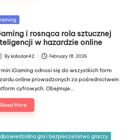
sted
Gaming
Gaming i rosnąca rola sztucznej
teligencji w hazardzie online
By
kollodan42
February 18, 2026
ted
rmin iGaming odnosi się do wszystkich form
zardu online prowadzonych za pośrednictwem
atform cyfrowych. Obejmuje…
Read More
sted
dpowiedzialna gra i bezpieczeństwo graczy