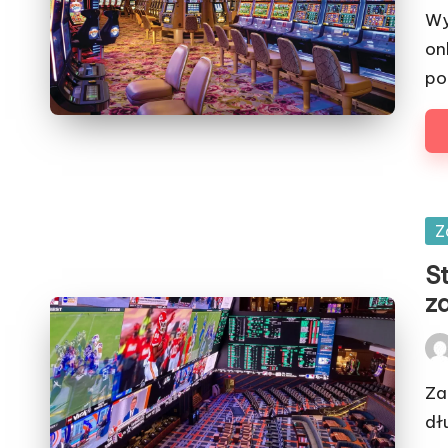
by
Wy
on
po
Po
Z
in
S
z
Pos
by
Za
dł