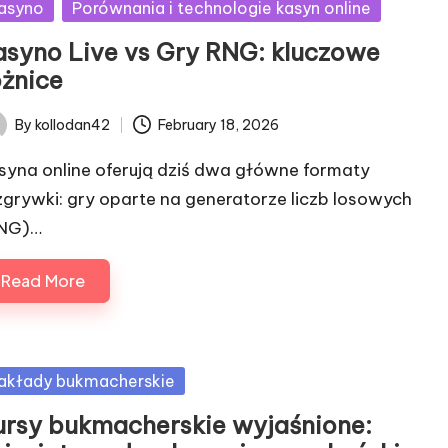
sted
asyno
Porównania i technologie kasyn online
asyno Live vs Gry RNG: kluczowe
óżnice
By
kollodan42
February 18, 2026
ted
syna online oferują dziś dwa główne formaty
zgrywki: gry oparte na generatorze liczb losowych
NG)…
Read More
sted
akłady bukmacherskie
ursy bukmacherskie wyjaśnione: