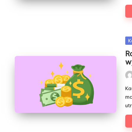
Po
K
in
R
w
Pos
by
Ka
ma
ut